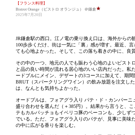
【フランス料理】
Bistrot Orange（ビストロ オランジュ） ＠鎌倉
2025年7月20日
JR鎌倉駅の西口。江ノ電の乗り換え口は、海外からの
100歩歩くだけ、街は一気に「裏」感が増す。最近、
ても心地よかった。そして、この落ち着きの中に、良
その中の一つ、地元の人でも賑わう心地のよいビスト
と品の良い時間が流れる居心地のいい店内だった。私
ードブルにメイン、デザートの3コースに加えて、期間限
BRUT（スパークリングワイン）の飲み放題を注文し
は、なんとも気持ちよかった。
オードブルは、フォアグラ入り パテ・ド・カンパーニ
盛り合わせを選んだ（＋385円）。結果から言うと、
テもカルパッチョもイベリコ豚のベーコンも、少しず
でいる。ただ、フォアグラ入りのパテが、見事に美味
の中に広がる香りを楽しむ。