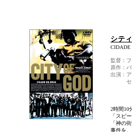
シティ
CIDADE
監督：フ
原作：パ
出演：ア
セウ・
2時間1
「スピー
「神の街
事件を、