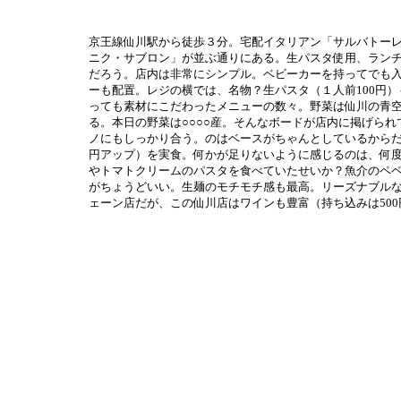
京王線仙川駅から徒歩３分。宅配イタリアン「サルバトー
ニク・サブロン」が並ぶ通りにある。生パスタ使用、ランチ
だろう。店内は非常にシンプル。ベビーカーを持ってでも
ーも配置。レジの横では、名物？生パスタ（１人前100円
っても素材にこだわったメニューの数々。野菜は仙川の青
る。本日の野菜は○○○○産。そんなボードが店内に掲げら
ノにもしっかり合う。のはベースがちゃんとしているからだろ
円アップ）を実食。何かが足りないように感じるのは、何度
やトマトクリームのパスタを食べていたせいか？魚介のペ
がちょうどいい。生麺のモチモチ感も最高。リーズナブルな
ェーン店だが、この仙川店はワインも豊富（持ち込みは500