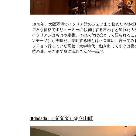
1978年、大阪万博でイタリア館のシェフまで務めた本多
ごろな価格でボリューミーにお届けする言わずと知れた大
イタリアンはもはや定番。その火付け役として語られるこ
ンチーノ）が美味だ。感動する味とは正直違い、言ってみ
プチョへ行っていた高校・大学時代、働き出してすぐは夜
愁の味。そこまで身に沁みこんだ一品だ。
■dadada_（ダダダ）@立山町