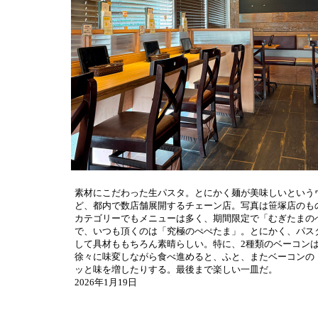
素材にこだわった生パスタ。とにかく麺が美味しいという
ど、都内で数店舗展開するチェーン店。写真は笹塚店のもの
カテゴリーでもメニューは多く、期間限定で「むぎたまの
で、いつも頂くのは「究極のぺぺたま」。とにかく、パス
して具材ももちろん素晴らしい。特に、2種類のベーコン
徐々に味変しながら食べ進めると、ふと、またベーコンの
ッと味を増したりする。最後まで楽しい一皿だ。
2026年1月19日