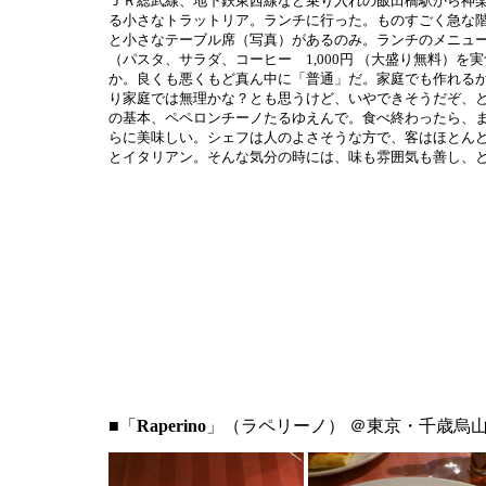
ＪＲ総武線、地下鉄東西線など乗り入れの飯田橋駅から神
る小さなトラットリア。ランチに行った。ものすごく急な
と小さなテーブル席（写真）があるのみ。ランチのメニュ
（パスタ、サラダ、コーヒー 1,000円 （大盛り無料）
か。良くも悪くもど真ん中に「普通」だ。家庭でも作れる
り家庭では無理かな？とも思うけど、いやできそうだぞ、
の基本、ペペロンチーノたるゆえんで。食べ終わったら、ま
らに美味しい。シェフは人のよさそうな方で、客はほとん
とイタリアン。そんな気分の時には、味も雰囲気も善し、とい
■「
Raperino
」（ラペリーノ） ＠東京・千歳烏