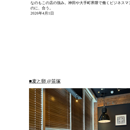
なのもこの店の強み。神田や大手町界隈で働くビジネスマ
のに、合う。
2026年4月1日
■麦と卵 @笹塚