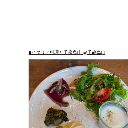
■イタリア料理と千歳烏山 @千歳烏山