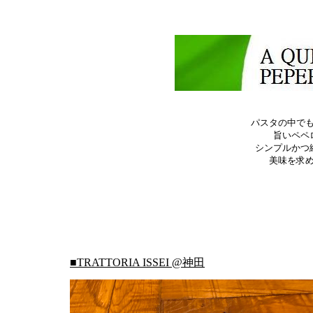
パスタの中で
旨いペペ
シンプルかつ
美味を求
■TRATTORIA ISSEI @神田