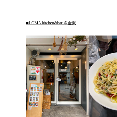
■
LOMA kitchen&bar ＠金沢