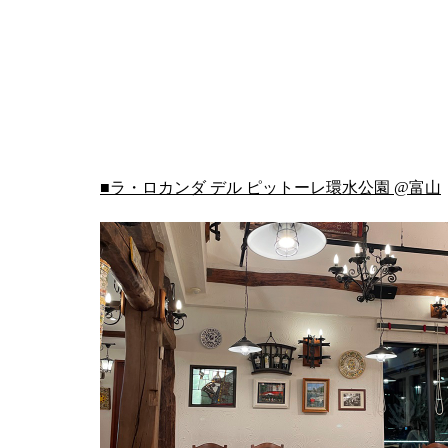
■ラ・ロカンダ デル ピットーレ環水公園 @富山