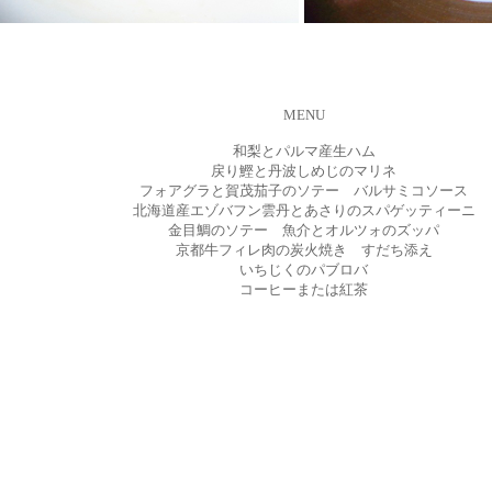
MENU
和梨とパルマ産生ハム
戻り鰹と丹波しめじのマリネ
フォアグラと賀茂茄子のソテー バルサミコソース
北海道産エゾバフン雲丹とあさりのスパゲッティーニ
金目鯛のソテー 魚介とオルツォのズッパ
京都牛フィレ肉の炭火焼き すだち添え
いちじくのパブロバ
コーヒーまたは紅茶