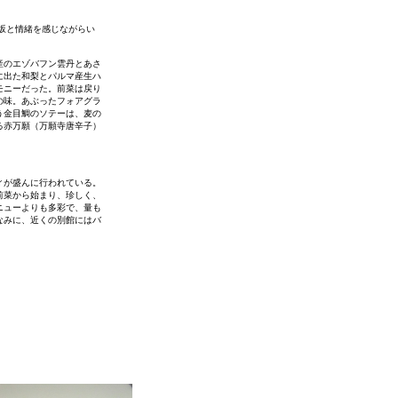
坂と情緒を感じながらい
産のエゾバフン雲丹とあさ
に出た和梨とパルマ産生ハ
モニーだった。前菜は戻り
の味。あぶったフォアグラ
う金目鯛のソテーは、麦の
る赤万願（万願寺唐辛子）
ィが盛んに行われている。
前菜から始まり、珍しく、
ニューよりも多彩で、量も
なみに、近くの別館にはバ