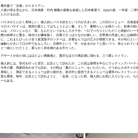
番外篇で「京都」のイタリアン。
八坂の塔を見ながら、日本画家・竹内 栖鳳の屋敷を改築した日本家屋で、ねねの道、一年坂・二寧
ただけるお店。
パスタがとにかく美味しい。個人的にパスタ好きというのが大きいが、この日のメニュー、北海道
りのスパゲティは、第四の皿としてはちょうどよい量。そして、素晴らしいお味だった。前菜の前
ムは、メロンじゃなく「梨」なんだというおもしろさ十分。一口でぺろりといただくと絶妙のハー
鰹の肉厚さに驚き。味付けが嫌味無く、京風でさっぱりなのが嬉しい。京野菜の丹波しめじは納得
に、これまたぴったり合う賀茂茄子のソテーは、京都ならではの乙さが堪能できる。今が旬だとい
歯触りがきいて口の中でおもしろい。京都牛という「牛」があるのか？と思いつつ、添えられてい
と一緒にいただくと、柔らかく存在感のある牛だった。
デザートが出た頃にはほどよい満腹感と、贅沢なほどの満足感に浸れる、三つ星レストラン。
個人的には、挙式を行った翌日、記念として訪れたが、この店は昼間を中心にウェディングパーテ
今年の夏、両家顔合わせでも訪れ、その時は「夏のメニュー」をいただいた。そうめんカボチャの
美味しく、満足できるメニューは折り紙付き。挙式中に提供できるメニューは通常のレストランメ
質も豊富。毎年、記念として訪れようと、「会員」になった程、個人的にお気に入りになった。ち
ーもある。