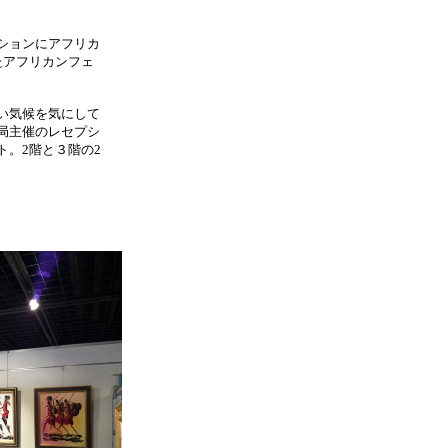
ションにアフリカ
たアフリカンフェ
い気候を気にして
局主催のレセプシ
。2階と３階の2