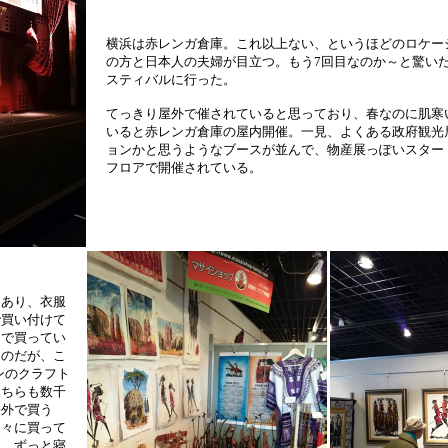
横浜は赤レンガ倉庫。これ以上ない、というほどのロケー
の方と日本人の夫婦が目立つ。もう7回目なのか～と驚い
スティバルに行った。
てっきり屋外で催されていると思っており、春なのに肌寒
いると赤レンガ倉庫の屋内開催。一見、よくある政府観光
ョンかと思うようなブースが並んで、物産展っぽいスタート
フロアで開催されている。
トあり、衣服
で買い付けて
トで買ってい
たのだが、こ
ンのクラフト
こちらも数千
海外で買う
次々に買って
） ずっと寝