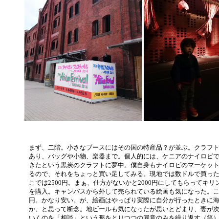
まず、二階。小さなブースにはその国の特産品？が並ぶ。クラフ
あり、バッグや小物、楽器まで。個人的には、ケニアのナイロビ
きたという黒炭のクラフトに夢中。僕自身もナイロビのマーケッ
るので、それをちょっと買い足してみる。現地では数ドルで買っ
こでは2500円。まぁ、仕方がないかと2000円にしてもらってキリ
を購入。キャンバスから外して売られている絵画も気になった。
円。かなり安い。が、絵画はやっぱり実際に自分が行ったときに
か、と思って断念。地ビールも気になったが思いとどまり、妻が
いくのを「相談」という形をとりつつの同意のみを繰り返す（笑