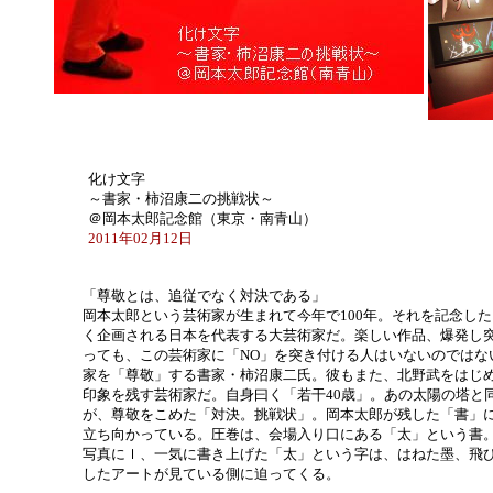
化け文字
～書家・柿沼康二の挑戦状～
＠岡本太郎記念館（東京・南青山）
2011年02月12日
「尊敬とは、追従でなく対決である」
岡本太郎という芸術家が生まれて今年で100年。それを記念し
く企画される日本を代表する大芸術家だ。楽しい作品、爆発し
っても、この芸術家に「NO」を突き付ける人はいないのではな
家を「尊敬」する書家・柿沼康二氏。彼もまた、北野武をはじ
印象を残す芸術家だ。自身曰く「若干40歳」。あの太陽の塔と
が、尊敬をこめた「対決。挑戦状」。岡本太郎が残した「書」
立ち向かっている。圧巻は、会場入り口にある「太」という書
写真にｌ、一気に書き上げた「太」という字は、はねた墨、飛
したアートが見ている側に迫ってくる。