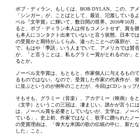
ボブ・ディラン。もしくは、BOB DYLAN。この、ア
「シンガー」が、ことばとして、最近、氾濫している
ベル『文学賞』に輝いて、数日間の世界。2016年10月
ると、ボブ・ディラン本人は何もコメントせず、賞を
も本人にコンタクト出来ていないと言う状態。日本で
の受賞かと期待がふくらみ、違ったことへの落胆が、こ
で、もはや「季語」いう人までいて、アメリカでは賛
が、「と言うことは、私もグラミー賞がとれるのか」
るとか。
ノーベル文学賞は、もともと、作家個人に与えるもの
るものではない。なので、受賞した作家の代表作が、
に並ぶというのが例年のことだが、今回はCDショップ
そもそも、グラミー（音楽）、アカデミー（映画）を
（文学）というこの三冠は、凄まじい。誰かが言うに
は、ノーベル賞を必要としていないが、文学は、ノー
ている」。史上初、作家ではなく、歌手に贈られたノ
の受賞理由は、「偉大な米国の歌の伝統の中に、新た
した」こと。