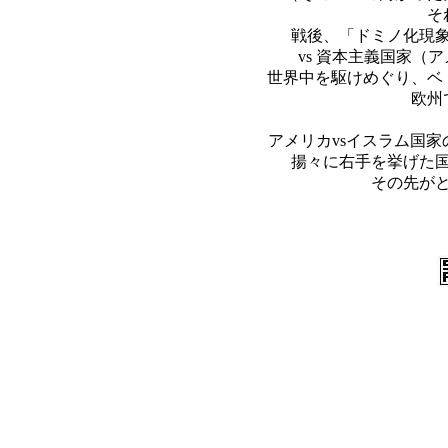
そ
戦後、「ドミノ化現
vs 資本主義国家（
世界中を駆けめぐり、ベ
欧州
アメリカvsイスラム国
揚々に右手を挙げた
その先が