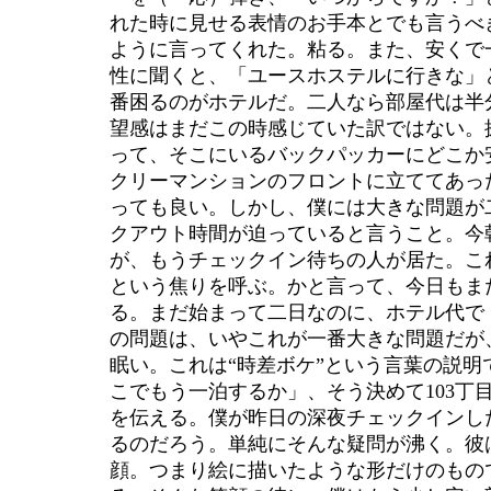
れた時に見せる表情のお手本とでも言うべ
ように言ってくれた。粘る。また、安くで
性に聞くと、「ユースホステルに行きな」
番困るのがホテルだ。二人なら部屋代は半
望感はまだこの時感じていた訳ではない。
って、そこにいるバックパッカーにどこか
クリーマンションのフロントに立ててあっ
っても良い。しかし、僕には大きな問題が
クアウト時間が迫っていると言うこと。今
が、もうチェックイン待ちの人が居た。こ
という焦りを呼ぶ。かと言って、今日もま
る。まだ始まって二日なのに、ホテル代で
の問題は、いやこれが一番大きな問題だが
眠い。これは“時差ボケ”という言葉の説
こでもう一泊するか」、そう決めて103丁
を伝える。僕が昨日の深夜チェックインし
るのだろう。単純にそんな疑問が沸く。彼
顔。つまり絵に描いたような形だけのもの