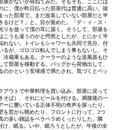
部屋がないか尋ねてみた。そもそも、ここには
のに、僕が昨日払った部屋代は普通に高い。彼
まった部屋で、まだ改装していない部屋だと半
きるけど？」と。目が覚めた。「デ・ィ・ス・
光りを放って僕の耳に届く。そうして、部屋を
はこうも違うのかと愕然としたが、とにかく半
知れない。トイレもシャワーも共同で充分、付
いるが、ゴロゴロ転んでしまう事もないし、そ
、冷蔵庫もある。クーラーのような送風器もひ
して部屋を移動する。バッグから荷物出して、
るのかという安堵感で満たされ、気づくとベッ
クアウトで中華料理を買い込み、部屋に戻って
きそば）、それにビールを付ける。満腹後の一
アーに響いている正体不明の奇声を探ったり、
壁を窓から眺めたり、フロントに行って、2つ
真の多い雑誌をペラペラめくったりした。隣
を付け、眠る。いや、眠ろうとしたが、午後の全