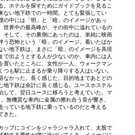
る。ホテルを探すためにガイドブックを見るこ
来ない地下鉄での一時間。とても緊張してい
僕の中には「明」と「暗」のイメージがあっ
、世界中の最高峰が、その街中に溢れているの
。そして、その裏側にあったのは、単純に映画
伴う恐怖という「暗」のイメージ。着いたばか
ない地下鉄は、まさに「暗」のイメージを具現
まで出ようとする人が少ないのか、車内には人
を置いたところに、女性が一人、ウォークマン
くつも駅に止まるが乗り降りする人はいない。
居なかった。長く感じた。目的地まであとどの
む地下鉄は余計に長く感じる。ユースホステル
泊して、翌日ユースに移ろうと考えていた。マ
く。無機質な車内に金属の擦れ合う音が響き、
走っている地下鉄に乗っているのだと考える
てきた。
カップにコインをジャラジャラ入れて、太股で