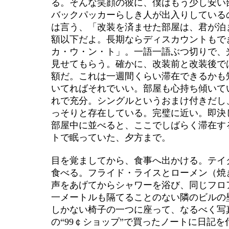
る。そんな笑顔の彼に、僕はもう少し安い
バックパッカーらしき人が出入りしている
は言う、「改装を済ませた部屋は、君が泊
額以下だよ。長期ならディスカウントもで
カ・ウ・ン・ト」。一語一語ぶつ切りで、
見せてもらう。確かに、改装前と改装後で
額だ。これは一週間くらい滞在できるかも
いてればそれでいい。部屋も心持ち傾いて
れで充分。シングルというおまけ付きだし
っそりと存在している。完璧に近い。即決
部屋中に並べると、ここでしばらく滞在す
トで眠っていた、夕方まで。
目を覚ましてから、食事へ出かける。テイ
食べる。フライド・ライスとローメン（焼
声をあげてからシャワーを浴び、同じフロ
一メートルも隔てることのない隣のビルの
しかない椅子の一つに座って、なるべく写
の“99￠ショップ”で買ったノートに日記