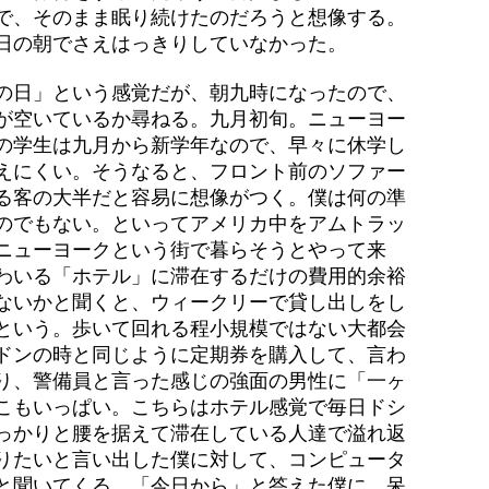
で、そのまま眠り続けたのだろうと想像する。
日の朝でさえはっきりしていなかった。
の日」という感覚だが、朝九時になったので、
が空いているか尋ねる。九月初旬。ニューヨー
の学生は九月から新学年なので、早々に休学し
えにくい。そうなると、フロント前のソファー
る客の大半だと容易に想像がつく。僕は何の準
のでもない。といってアメリカ中をアムトラッ
ニューヨークという街で暮らそうとやって来
わいる「ホテル」に滞在するだけの費用的余裕
ないかと聞くと、ウィークリーで貸し出しをし
という。歩いて回れる程小規模ではない大都会
ドンの時と同じように定期券を購入して、言わ
り、警備員と言った感じの強面の男性に「一ヶ
こもいっぱい。こちらはホテル感覚で毎日ドシ
っかりと腰を据えて滞在している人達で溢れ返
りたいと言い出した僕に対して、コンピュータ
と聞いてくる。「今日から」と答えた僕に、呆