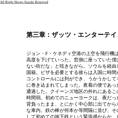
All Right Shogo Suzuki Reserved
第三章：ザッツ・エンターテイ
ジョン・F・ケネディ空港の上空を飛行機
高度を下げていった。窓側に座っていた僕
ない街だな」と呟きながら。ソウルを経由
国籍。ビザを必要とする彼らは入国に時間
コントロールには列ができ、うかうかして
に巻き込まれてしまった。夜着の便であっ
通過した。クイーンズ地区の外れにあるこ
時間弱。初めてのニューヨークは、夜だっ
背負ったまま、とにかく中心部に出てから
な車内。鉄の棒が何本か等間隔に並び、そ
して初めての地下鉄という緊張感からか、