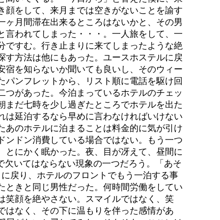
き顔をして、来月までは空きがないことを諭す
一ヶ月間滞在出来るところはないかと、その男
と言われてしまった・・・。一人旅をして、一
分ですむ。行き止まりに来てしまったような絶
探す方法は他にもあった。ユースホステルに戻
安宿を知らないか聞いても良いし、そのウィー
たパンフレットから、リスト順に電話を駆け回
二つがあった。今泊まっているホテルのチェッ
朝まだ七時を少し過ぎたところでホテルを出た
れは延泊するなら早めに言わなければいけない
たあのホテルに泊まることは料金的に気が引け
ドンドン消費している場合ではない。もう一つ
、とにかく眠かった。夜、目が冴えて、昼間に
明で欠いてはならない現象の一つだろう。「あそ
目に戻り、ホテルのフロントでもう一泊する事
たときと同じ男性だった。何時間労働をしてい
は笑顔を絶やさない。スマイルではなく、笑
ではなく、その下に温もりを伴った感情があ