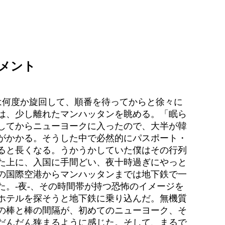
メント
は何度か旋回して、順番を待ってからと徐々に
は、少し離れたマンハッタンを眺める。「眠ら
してからニューヨークに入ったので、大半が韓
がかかる。そうした中で必然的にパスポート・
ると長くなる。うかうかしていた僕はその行列
た上に、入国に手間どい、夜十時過ぎにやっと
の国際空港からマンハッタンまでは地下鉄で一
た。-夜-、その時間帯が持つ恐怖のイメージを
ホテルを探そうと地下鉄に乗り込んだ。無機質
の棒と棒の間隔が、初めてのニューヨーク、そ
だんだん狭まるように感じた。そして、まるで