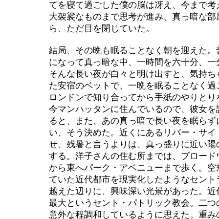
てを寝て過ごした僕の脳は冴え、今まで考
大袈裟なものまで思考が進み、真っ暗な部
ら、ただ目を閉じていた。
結局、その晩も眠ることなく朝を迎えた。
になって真っ暗な中、一時間を六十分、一
そんな長い夜が白々と明け出すと、気持ち
た安宿のベットで、一晩を眠ることなく過
ロンドンで知り合ってから手紙のやりとり
今マンハッタンに住んでいるので、彼女を
ると、また、あの真っ暗で長い夜を眠らず
い、そう決めた。近くにあるリバー・サイ
せ、残暑と言うよりは、真っ盛りに近い陽
する。洋子さんの住む所までは、ブロード
から東へパーク・アベニューまで歩く。空
ていた近代都市を現実化したようなセント
越えた辺りに、興味深い光景があった。近
最大というセント・パトリック教会。二つ
意外な程調和しているように思えた。重み