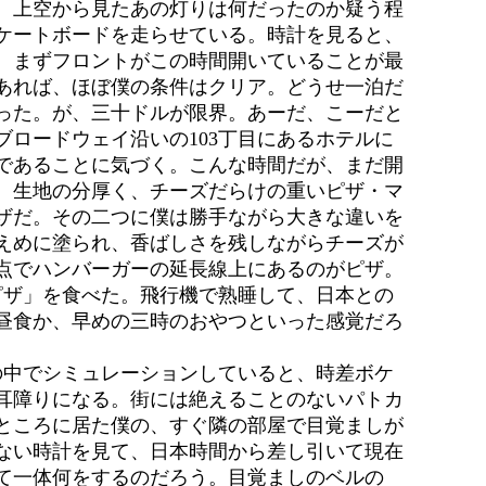
。上空から見たあの灯りは何だったのか疑う程
ケートボードを走らせている。時計を見ると、
。まずフロントがこの時間開いていることが最
あれば、ほぼ僕の条件はクリア。どうせ一泊だ
った。が、三十ドルが限界。あーだ、こーだと
ロードウェイ沿いの103丁目にあるホテルに
であることに気づく。こんな時間だが、まだ開
、生地の分厚く、チーズだらけの重いピザ・マ
ザだ。その二つに僕は勝手ながら大きな違いを
えめに塗られ、香ばしさを残しながらチーズが
点でハンバーガーの延長線上にあるのがピザ。
ピザ」を食べた。飛行機で熟睡して、日本との
昼食か、早めの三時のおやつといった感覚だろ
の中でシミュレーションしていると、時差ボケ
耳障りになる。街には絶えることのないパトカ
ところに居た僕の、すぐ隣の部屋で目覚ましが
ない時計を見て、日本時間から差し引いて現在
て一体何をするのだろう。目覚ましのベルの