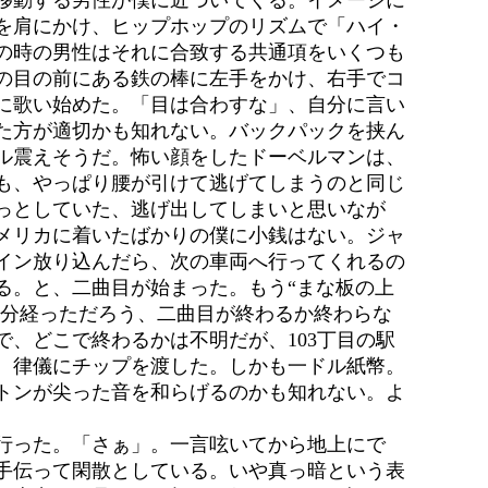
移動する男性が僕に近づいてくる。イメージに
を肩にかけ、ヒップホップのリズムで「ハイ・
の時の男性はそれに合致する共通項をいくつも
の目の前にある鉄の棒に左手をかけ、右手でコ
に歌い始めた。「目は合わすな」、自分に言い
た方が適切かも知れない。バックパックを挟ん
ル震えそうだ。怖い顔をしたドーベルマンは、
も、やっぱり腰が引けて逃げてしまうのと同じ
っとしていた、逃げ出してしまいと思いなが
メリカに着いたばかりの僕に小銭はない。ジャ
イン放り込んだら、次の車両へ行ってくれるの
る。と、二曲目が始まった。もう“まな板の上
何分経っただろう、二曲目が終わるか終わらな
、どこで終わるかは不明だが、103丁目の駅
、律儀にチップを渡した。しかも一ドル紙幣。
トンが尖った音を和らげるのかも知れない。よ
行った。「さぁ」。一言呟いてから地上にで
手伝って閑散としている。いや真っ暗という表