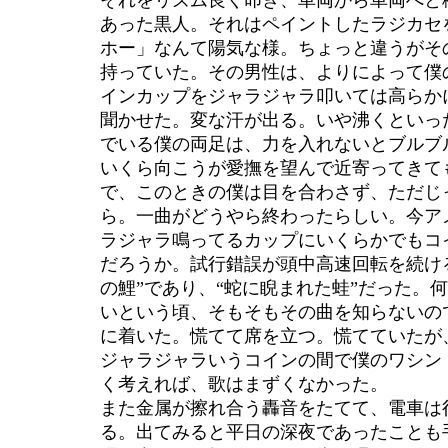
それをリズム良く叩き、車両から車両へと
あった黒人。それはペイントしたラジカセ
ホー」なんて陽気な様。ちょっと違うがそ
持っていた。その男性は、よりによって僕
インカップをジャラジャラ叩いては高らか
聞かせた。変な汗が出る。いや沸くといっ
でいる僕の両足は、力を入れないとブルブ
いくら向こうが愛撫を望んで近寄ってきて
で、このときの僕は目を合わさず、ただじ
ら。一曲がどうやら終わったらしい。今ア
ラジャラ鳴ってるカップにいくらかでもコ
だろうか。試行錯誤が頭中高速回転を続け
の鯉”であり、“蛇に睨まれた蛙”だった。
いという頃、そもそもその曲を知らないので
に着いた。慌てて席を立つ。慌てていたが
ジャラジャラいうコインの間で僕のワシン
く考えれば、歌はまずくなかった。
また金属が擦れ合う轟音をたてて、電車は
る。出てみると平日の深夜であったことも