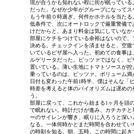
現が合うかも知れない程に街が眠っている
だった。なぜか少年がグループになってス
もう午前０時過ぎ。何件かホテルを当たる
低条件で、次にオートロックで厳重警備で
けだからと、あまり料金は気にしていなか
部屋にケチをつけている余裕はないので、ブ
決める。チェックインを済ませると、空腹
いているピザ屋へ入った。初めての食事は
ルゲリータだった。ピッツァではなく、ピ
置いている。薄い生地にトマトソースが控
乗っているのは、ピッツァ。ボリューム満
日付も変わった午前1時半、僕はそんな「
時差を考えると体のバイオリズムは遅めの
う。
部屋に戻って、これから始まる1ヶ月を頭
で眠れない。時計だけが進み、カチカチと
ーのサイレンが響き、眠りに入ろうと深い
なる。一体何時かとまだ時間を合わせてい
の時刻を知る。朝、五時。この時間に起き