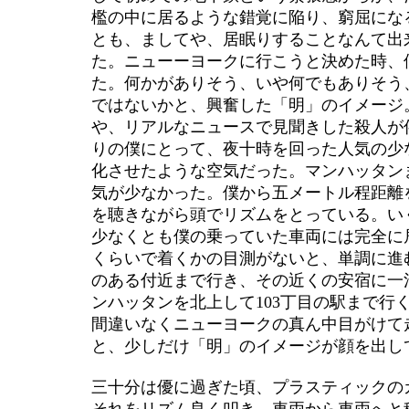
檻の中に居るような錯覚に陥り、窮屈にな
とも、ましてや、居眠りすることなんて出
た。ニューーヨークに行こうと決めた時、
た。何かがありそう、いや何でもありそう
ではないかと、興奮した「明」のイメージ
や、リアルなニュースで見聞きした殺人が
りの僕にとって、夜十時を回った人気の少
化させたような空気だった。マンハッタン
気が少なかった。僕から五メートル程距離
を聴きながら頭でリズムをとっている。い
少なくとも僕の乗っていた車両には完全に
くらいで着くかの目測がないと、単調に進
のある付近まで行き、その近くの安宿に一
ンハッタンを北上して103丁目の駅まで行
間違いなくニューヨークの真ん中目がけて
と、少しだけ「明」のイメージが顔を出し
三十分は優に過ぎた頃、プラスティックの