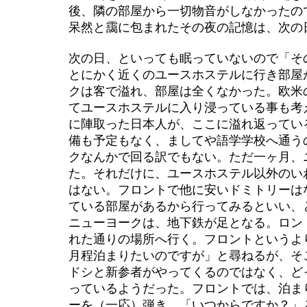
後、隣の部屋から一切物音がしなかったの
呆然と靄に包まれたその夜の記憶は、次の
次の日、といっても眠っていないので「そ
とにかく近くのユースホステルに行き部屋
クは客で溢れ、部屋は全くなかった。欧米
てユースホステルに入り浸っている事も考
に陣取った日本人が、ここに溢れ返ってい
備も予定もなく、ましてや語学学校へ通う
クなんかで回る訳でもない。ただ一ヶ月、
た。それだけに、ユースホステル以外のい
はない。フロントで他に安いドミトリーは
ている部屋があるから行ってみるといい、
ニューヨークは、地下鉄が足となる。ロン
れた通りの場所へ行く。フロントというよ
月程泊まりたいのですが」と尋ねるが、そ
ドシと新参者がやってくるのではなく、ど
っているようだった。フロントでは、泊ま
ーを（一応）弾き、「いつからですか？」