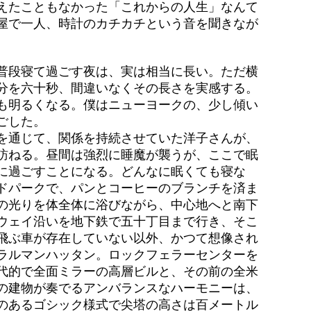
えたこともなかった「これからの人生」なんて
屋で一人、時計のカチカチという音を聞きなが
普段寝て過ごす夜は、実は相当に長い。ただ横
分を六十秒、間違いなくその長さを実感する。
も明るくなる。僕はニューヨークの、少し傾い
ごした。
を通じて、関係を持続させていた洋子さんが、
訪ねる。昼間は強烈に睡魔が襲うが、ここで眠
に過ごすことになる。どんなに眠くても寝な
ドパークで、パンとコーヒーのブランチを済ま
の光りを体全体に浴びながら、中心地へと南下
ウェイ沿いを地下鉄で五十丁目まで行き、そこ
飛ぶ車が存在していない以外、かつて想像され
ラルマンハッタン。ロックフェラーセンターを
代的で全面ミラーの高層ビルと、その前の全米
の建物が奏でるアンバランスなハーモニーは、
のあるゴシック様式で尖塔の高さは百メートル