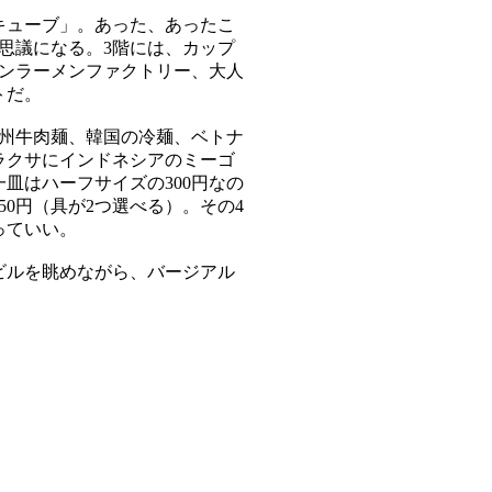
キューブ」。あった、あったこ
思議になる。3階には、カップ
キンラーメンファクトリー、大人
トだ。
蘭州牛肉麺、韓国の冷麺、ベトナ
ラクサにインドネシアのミーゴ
皿はハーフサイズの300円なの
0円（具が2つ選べる）。その4
っていい。
ビルを眺めながら、バージアル