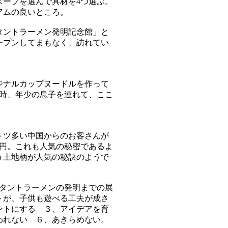
スープを選んで具材を4つ選ぶ。
アムの良いところ。
タントラーメン発明記念館」と
ープンしてまもなく、訪れてい
ジナルカップヌードルを作って
、当時、年少の息子を連れて、ここ
トツ多い中国からのお客さんが
0円。これも人気の秘密であるよ
う土地柄が人気の秘訣のようで
スタントラーメンの発明までの展
トが、子供も遊べる工夫が成さ
ントにする ３、アイデアを育
われない ６、あきらめない。