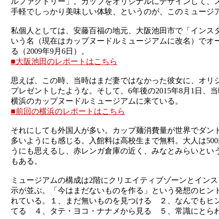
ルファクトリー」。カップをオリジナルにデザインして、
手軽でしっかり美味しい体験、というのが、このミュージ
私個人としては、安藤百福の地元、大阪池田市で「インス
いう名（現在はカップヌードルミュージアムに改名）でオ
る（2009年9月6日）。
■大阪池田のレポートはこちら
思えば、この時、当時はまだ妻ではなかった彼女に、オリ
プレゼントしたような。そして、6年後の2015年8月1日
横浜のカップヌードルミュージアムに来ている。
■前回の横浜のレポートはこちら
それにしても外国人が多い。カップ麺消費量が世界でダン
多いようにも感じる。入館料は高校生まで無料。大人は50
うにも思えるし、赤レンガ倉庫の近く、みなとみらいとい
もある。
ミュージアムの構成は2階にクリエイティブゾーンとイン
示が並ぶ。「今はまだないものを作る」という発想のヒン
れている。１、まだ無いものを見つける ２、なんでもヒ
てる ４、タテ・ヨコ・ナナメから見る ５、常識にとら