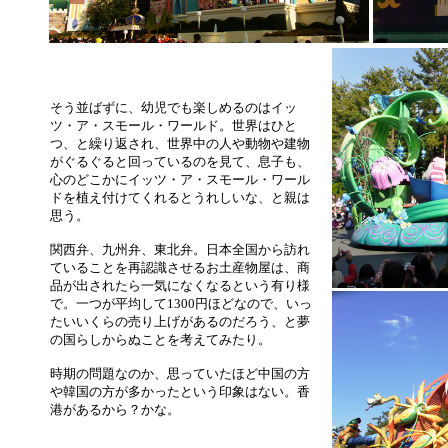
そう並ばずに、幼児でも楽しめるのはイッ
ツ・ア・スモール・ワールド。世界はひと
つ、と繰り返され、世界中の人や動物や建物
がぐるぐると回っているのを見て、息子も、
心のどこかにイッツ・ア・スモール・ワール
ドを植え付けてくれるとうれしいな、と親は
思う。
関西弁、九州弁、東北弁。日本全国から訪れ
ていることを再認識させるお土産物屋は、商
品が出されたら一気になくなるという有り様
で。一つが平均して1300円ほどなので、いっ
たいいくらの売り上げがあるのだろう、と夢
の国らしからぬことを考えてみたり。
時期の問題なのか、思っていたほど中国の方
や韓国の方が多かったという印象はない。香
港があるから？かな。