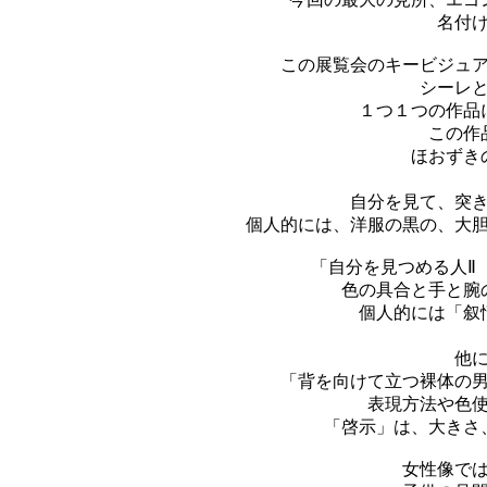
名付け
この展覧会のキービジュ
シーレ
１つ１つの作品
この作
ほおずき
自分を見て、突
個人的には、洋服の黒の、大
「自分を見つめる人Ⅱ
色の具合と手と腕
個人的には「叙
他
「背を向けて立つ裸体の
表現方法や色
「啓示」は、大きさ
女性像で