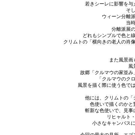
若きシーレに影響を与
そ
ウィーン分離
当
分離派展
どれもシンプルで色と
クリムトの「横向きの老人の肖
また風景画
風
故郷「クルマウの家並み
「クルマウのク
風景を描く際に使う色で
他には、クリムトの「
色使いで描くのかと
斬新な色使いで、見事
リヒャルト
小さなキャンバス
今回の最大の見所、エゴ