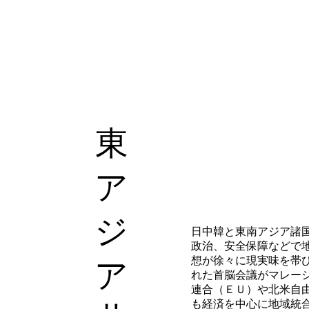
東
ア
ジ
日中韓と東南アジア諸国
政治、安全保障などで
想が徐々に現実味を帯
ア
れた首脳会議がマレー
連合（ＥＵ）や北米自
も経済を中心に地域統