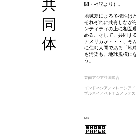
共
聞・社説より）。
地域差による多様性は
同
それぞれに共有しなが
ンティティの上に相互
める。そして、共同す
体
アメリカが・・・、そ
に住む人間である「地
も汚染も、地球規模に
う。
東南アジア諸国連合
インドネシア／マレーシア／
ブルネイ／ベトナム／ラオス