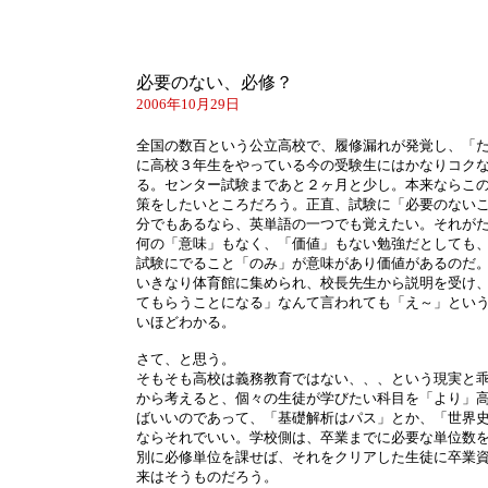
必要のない、必修？
2006年10月29日
全国の数百という公立高校で、履修漏れが発覚し、「
に高校３年生をやっている今の受験生にはかなりコク
る。センター試験まであと２ヶ月と少し。本来ならこ
策をしたいところだろう。正直、試験に「必要のない
分でもあるなら、英単語の一つでも覚えたい。それが
何の「意味」もなく、「価値」もない勉強だとしても
試験にでること「のみ」が意味があり価値があるのだ
いきなり体育館に集められ、校長先生から説明を受け
てもらうことになる」なんて言われても「え～」とい
いほどわかる。
さて、と思う。
そもそも高校は義務教育ではない、、、という現実と
から考えると、個々の生徒が学びたい科目を「より」
ばいいのであって、「基礎解析はパス」とか、「世界
ならそれでいい。学校側は、卒業までに必要な単位数
別に必修単位を課せば、それをクリアした生徒に卒業
来はそうものだろう。