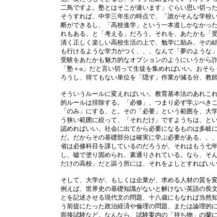
二鳥ですよ。塾とはそこが違います」ぐらい思い切っ
そうすれば、中学三年生の時点で、「誰がそんな学校
断ができるし、「高校進学」という一本道しかなかっ
れもある、と「考える」だろう。それを、あたかも「
清く正しく楽しい高校生活の上で、勉学に励み、その
も行けるような学力がつく、、、なんて「夢のような
受験をあたかも魅力的なオプションのようにいうから
「塾＋α」だと言い切って生徒を集めればいい。おそら
ろうし、得てもない単位を「隠す」作業が減る分、教
そういうルールに変えればいい。教育基本法のあれこ
的ルールは排除する。「必修」、つまり必ず学ぶべき
「のみ」にする、と。その「必要」という範囲を、大
う狭い範囲に絞って、「それだけ」ですようちは、と
認めればいい。社会に出てから必要になるものは多岐
だ。だからその基礎部分は確実に学ぶ必要がある、、
省は必修科目を課しているのだろうが、それはもう七
し、嘘で塗り固められ、素通りされている。なら、そ
だけの高校」だと謳う所には、それをよしとすればい
そして、大学が、もしくは企業が、求める人材の質を
例えば、世界史の基礎知識がないと解けない英語の長
とを記述させる現代文の問題、十八歳にもなれば当然
う前提にたった政治経済や倫理の問題、または論理的
面接試験など。なんなら、試験案内の「持ち物」の蘭