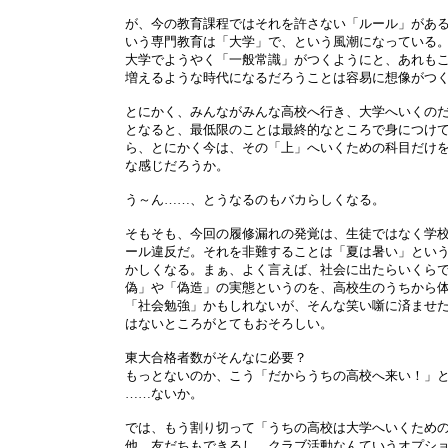
が、今の教育課程ではそれを許さない「ルール」があ
いう専門教育は「大学」で、という風潮になっている
大学でようやく「一般常識」がつくようにと、あれも
増えるような時代になるだろうことは容易に想像がつ
とにかく、みんながみんな高校へ行き、大学へいくの
となると、最低限のことは最終的なところで身につけ
ら、とにかく今は、その「上」へいくための科目だけ
な感じだろうか。
う～ん……、とうなるのもバカらしくなる。
そもそも、今回の履修漏れの発覚は、生徒ではなく学
ール違反だ。それを非難することは「夏は暑い」とい
かしくなる。まぁ、よく言えば、社会に出たらいくら
偽」や「偽造」の実態というのを、高校生のうちから
「社会勉強」かもしれないが、そんな笑い噺に済ませ
はないところがとてもおそろしい。
東大合格者数がそんなに必要？
もっとないのか、こう「だからうちの高校へ来い！」
……ないか。
では、もう割り切って「うちの高校は大学へいくため
他、友だちもできるし、クラブ活動なんていうオプシ