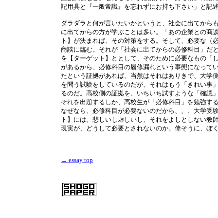
記用具と『一般常識』を忘れずにお持ち下さい」と記
ダラダラと何が言いたいかというと、社会に出てから
に出てからの方が学ぶことは多い。「あの企業との商
ト】が決まれば、その対策をする。そして、必要な（
商談に臨む。それが「社会に出てからの必修科目」だ
を【ターゲット】ととして、そのために必要なもの「
があるから、必修科目の履修漏れという事態になって
たという証拠があれば、当然はそれはありきで、大学
を問う試験をしているのだが、それはもう「きれい事
るのだ。高校側の証拠を、いちいち試すような「確認
それを出題するしか、高校生が「必修科目」を勉強す
なぜなら、必修科目が必要ないのだから、、、大学受
ト】には。悲しいし虚しいし、それをよしとしない教
現実が、どうして必要とされないのか。偉そうに、ぼ
→ essay top