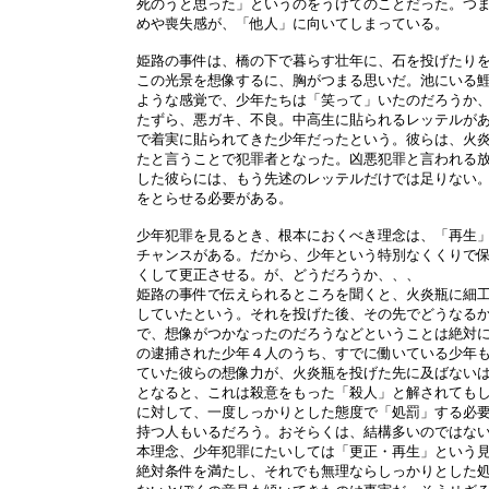
死のうと思った」というのをうけてのことだった。つ
めや喪失感が、「他人」に向いてしまっている。
姫路の事件は、橋の下で暮らす壮年に、石を投げたり
この光景を想像するに、胸がつまる思いだ。池にいる
ような感覚で、少年たちは「笑って」いたのだろうか
たずら、悪ガキ、不良。中高生に貼られるレッテルが
で着実に貼られてきた少年だったという。彼らは、火
たと言うことで犯罪者となった。凶悪犯罪と言われる
した彼らには、もう先述のレッテルだけでは足りない
をとらせる必要がある。
少年犯罪を見るとき、根本におくべき理念は、「再生
チャンスがある。だから、少年という特別なくくりで
くして更正させる。が、どうだろうか、、、
姫路の事件で伝えられるところを聞くと、火炎瓶に細
していたという。それを投げた後、その先でどうなる
で、想像がつかなったのだろうなどということは絶対
の逮捕された少年４人のうち、すでに働いている少年
ていた彼らの想像力が、火炎瓶を投げた先に及ばない
となると、これは殺意をもった「殺人」と解されても
に対して、一度しっかりとした態度で「処罰」する必
持つ人もいるだろう。おそらくは、結構多いのではな
本理念、少年犯罪にたいしては「更正・再生」という
絶対条件を満たし、それでも無理ならしっかりとした