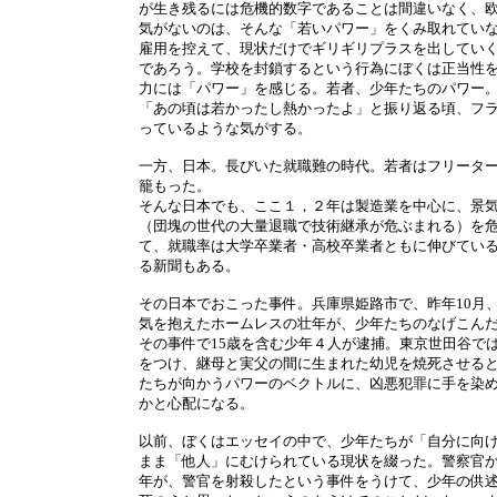
が生き残るには危機的数字であることは間違いなく、
気がないのは、そんな「若いパワー」をくみ取れてい
雇用を控えて、現状だけでギリギリプラスを出してい
であろう。学校を封鎖するという行為にぼくは正当性
力には「パワー」を感じる。若者、少年たちのパワー
「あの頃は若かったし熱かったよ」と振り返る頃、フ
っているような気がする。
一方、日本。長びいた就職難の時代。若者はフリータ
籠もった。
そんな日本でも、ここ１，２年は製造業を中心に、景気の
（団塊の世代の大量退職で技術継承が危ぶまれる）を
て、就職率は大学卒業者・高校卒業者ともに伸びてい
る新聞もある。
その日本でおこった事件。兵庫県姫路市で、昨年10月
気を抱えたホームレスの壮年が、少年たちのなげこん
その事件で15歳を含む少年４人が逮捕。東京世田谷で
をつけ、継母と実父の間に生まれた幼児を焼死させる
たちが向かうパワーのベクトルに、凶悪犯罪に手を染
かと心配になる。
以前、ぼくはエッセイの中で、少年たちが「自分に向
まま「他人」にむけられている現状を綴った。警察官
年が、警官を射殺したという事件をうけて、少年の供