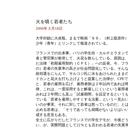
火を噴く若者たち
2006年３月18日
大学封鎖に火炎瓶。まるで映画「６９」（村上龍原作
少年（青年）とリンクして報道されている。
フランスでの出来事。パリの学生街・カルチエラタン
者と警官隊が衝突して、火花を散らしている。原因は
た法律「初期雇用契約（ＣＰＥ）」への反発。今、フ
の）若者の失業率の高さが社会問題化している。そん
統領選をにらんで、サルコジ氏に水をあけられたまま
ドカンと花火を打ち上げようと提案した法律が、CPE
と、若者の雇用を広げ、雇用者側は２年以内であれば
律。これは、一度採用すると解雇しにくいという雇用
みれば２年間にも及ぶ「試雇期間」を設定するという
ている「若者を雇用しやすくする法案」という一見お
いのが事実。それに対して若者は怒っているのだ。と
止める若者は、「そうであっても就職がないよりはい
成する意見もある。
全土に広がりだしたフランスでの学生デモが、今後ど
い。が、実際問題として22％とも言われる若者の失業