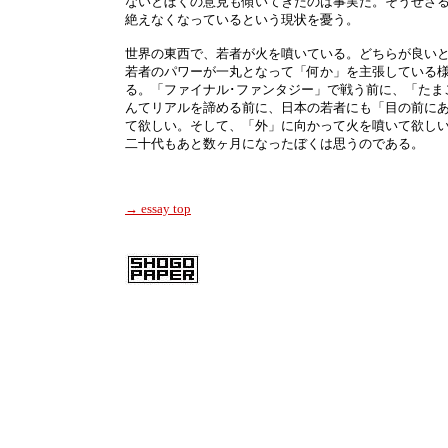
ないとぼくの意見も傾いてきたのは事実だ。そうせざ
絶えなくなっているという現状を憂う。
世界の東西で、若者が火を噴いている。どちらが良い
若者のパワーが一丸となって「何か」を主張している
る。「ファイナル･ファンタジー」で戦う前に、「たま
んてリアルを諦める前に、日本の若者にも「目の前に
て欲しい。そして、「外」に向かって火を噴いて欲し
二十代もあと数ヶ月になったぼくは思うのである。
→ essay top