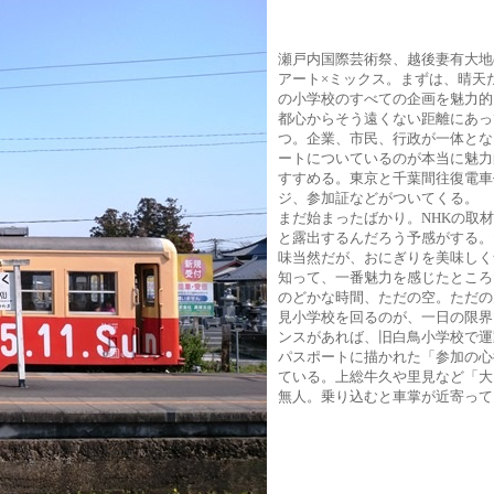
瀬戸内国際芸術祭、越後妻有大地
アート×ミックス。まずは、晴天
の小学校のすべての企画を魅力的
都心からそう遠くない距離にあっ
つ。企業、市民、行政が一体とな
ートについているのが本当に魅力
すすめる。東京と千葉間往復電車
ジ、参加証などがついてくる。
まだ始まったばかり。NHKの取
と露出するんだろう予感がする。
味当然だが、おにぎりを美味しく
知って、一番魅力を感じたところ
のどかな時間、ただの空。ただの
見小学校を回るのが、一日の限界
ンスがあれば、旧白鳥小学校で運
パスポートに描かれた「参加の心
ている。上総牛久や里見など「大
無人。乗り込むと車掌が近寄って