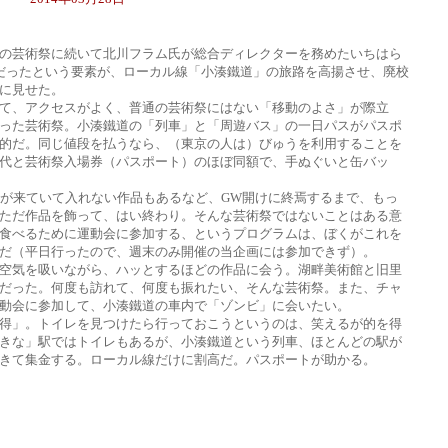
の芸術祭に続いて北川フラム氏が総合ディレクターを務めたいちはら
だったという要素が、ローカル線「小湊鐵道」の旅路を高揚させ、廃校
に見せた。
て、アクセスがよく、普通の芸術祭にはない「移動のよさ」が際立
った芸術祭。小湊鐵道の「列車」と「周遊バス」の一日パスがパスポ
的だ。同じ値段を払うなら、（東京の人は）びゅうを利用することを
代と芸術祭入場券（パスポート）のほぼ同額で、手ぬぐいと缶バッ
材が来ていて入れない作品もあるなど、GW開けに終焉するまで、もっ
ただ作品を飾って、はい終わり。そんな芸術祭ではないことはある意
食べるために運動会に参加する、というプログラムは、ぼくがこれを
だ（平日行ったので、週末のみ開催の当企画には参加できず）。
空気を吸いながら、ハッとするほどの作品に会う。湖畔美術館と旧里
だった。何度も訪れて、何度も振れたい、そんな芸術祭。また、チャ
動会に参加して、小湊鐵道の車内で「ゾンビ」に会いたい。
得」。トイレを見つけたら行っておこうというのは、笑えるが的を得
きな」駅ではトイレもあるが、小湊鐵道という列車、ほとんどの駅が
きて集金する。ローカル線だけに割高だ。パスポートが助かる。