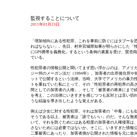
監視することについて
2011年01月23日
「増加傾向にある性犯罪。これを事前に防ぐにはタブーを
ればならない」。先日、村井宮城県知事が明らかにした「
にGPS携帯を義務化」するという条例の素案を受け、賛否
ている。
性犯罪者の情報公開と聞いてまず思い浮かぶのは、アメリ
ジー州のメーガン法だ（1994年）。加害者の出所後住所や
ットで公開するという法律。当時、大学でアメリカの暴力
トを重ねていた私にとって、その「性犯罪者の再犯率の高さ
間としての加害者の人権」、そして「被害者の将来にまで
を考え、この法律にいきすぎを感じつつも反対とは言い切
うな結論を導き出したような覚えがある。
例えば少女に対する性犯罪。それは加害者の「中毒」にも
そうである以上、被害者は「誰でもいい」のだ。そんな無
いて、それを防ぐためにはある程度の加害者の人権侵害は
さないためには必要ではないか。そこに、いきすぎた情報
二重被害にあったり、加害者側が公開された情報を元に放