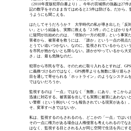
（2010年度版犯罪白書より）。今年の宮城県の強姦は27
記の数字をそのまま当てはめると2.5件は防げる。だから、
うようにも聞こえる。
はたしてそうだろうか？ 大学時代の私が導き出した「反
い」という結論も、実際に救える「2.5件」のことばかりを
に疑問が出始めたのは、「増加の一方の犯罪」という事実
害者から、被害者を救うには、「誰か」という一点の視点
とうてい追いつかない。なのに、監視されているからとい
を市民が抱かないとも限らない。誰かがやっているから大
さ」は、最も危険なのだ。
犯罪から市民を守る。そのために取り入れるとすれば、GP
に義務づけるのではなく、GPS携帯よりも無数に張り巡ら
目を通して寄せられる「ホットライン」のようなシステム
ではないだろうか。
監視するのは「一点」ではなく「無数」にあり、そこから
迅速に対応する。被害届を出しても実際に被害にあわない
い警察（という例がいくつも報告されている現実がある）
そ、変革すべきではないか。
私は、監視するのもされるのも、どこかの「一点」ではい
その一点に権力がある場合は人権侵害も考えられるのでな
はなく、監視する目とされる人が同じ空間で生活を共にす