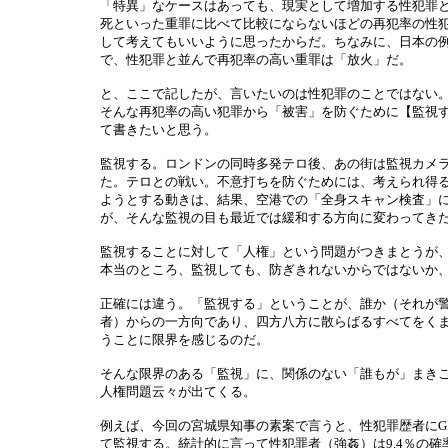
「特異」なケースはあっても、現実として増加する性犯罪
死といった重罪に比べて比較にならないほどの再犯率の性
して考えてもいいように思ったからだ。ちなみに、日本の
で、性犯罪と並んで再犯率の高い重罪は「放火」だ。
と、ここで記したが、言いたいのは性犯罪のことではない
そんな再犯率の高い犯罪から「被害」を防ぐために【監視
て書きたいと思う。
監視する。ロンドンの同時多発テロ後、あの街は監視カメ
た。テロとの戦い。不意打ちを防ぐためには、考えられ得
ようとする動きは、結果、空港での「全身スキャン検査」
が、そんな監視の目も最近では緩和する方向に変わってき
監視することに対して「人権」という問題がつきまとうが
本当のところ、監視しても、防ぎきれないからではないか
正確には違う。「監視する」ということが、誰か（それが
者）からの一方向であり、四方八方に散らばるすべてをく
うことに限界を感じるのだ。
そんな限界のある「監視」に、関係のない「誰もが」まき
人権問題云々が出てくる。
例えば、今回の宮城県知事の素案で言うと、性犯罪歴者にG
て監視する。統計的に言って性犯罪者（強姦）は9.4％の確