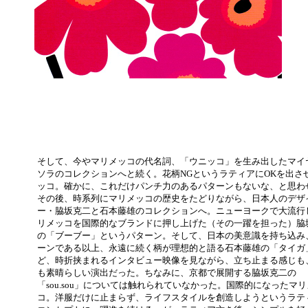
そして、今やマリメッコの代名詞、「ウニッコ」を生み出したマイ
ソラのコレクションへと続く。花柄NGというラティアにOKを出さ
ッコ。確かに、これだけパンチ力のあるパターンもないな、と思わ
その後、時系列にマリメッコの歴史をたどりながら、日本人のデザ
ー・脇坂克二と石本藤雄のコレクションへ。ニューヨークで大流行
リメッコを国際的なブランドに押し上げた（その一躍を担った）脇
の「ブーブー」というパターン。そして、日本の美意識を持ち込み
ーンである以上、永遠に続く柄が理想的と語る石本藤雄の「タイガ
ど、時折挟まれるインタビュー映像を見ながら、立ち止まる感じも
も素晴らしい演出だった。ちなみに、京都で展開する脇坂克二の
「sou.sou」については触れられていなかった。国際的になったマ
コ。洋服だけに止まらず、ライフスタイルを創造しようというラテ