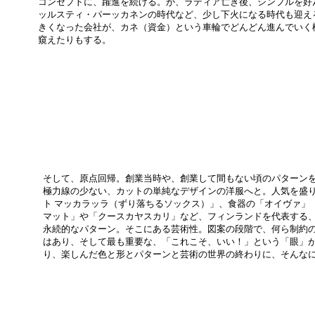
コンセプトに、躍進を続ける。が、ラティア亡き後、シンプルを好
ッルスティ・パーッカネンの時代など、少し下火になる時代も迎え
きくなった会社が、カネ（資金）という車輪でどんどん進んでいく
窺えたりもする。
そして、原点回帰。創業当時や、創業して間もない頃のパターン
極力線の少ない、カットの単純なデザインの洋服へと。人気を盛
ト マッカラッラ（ずり落ちるソックス）」、食器の「オイヴァ」
マット」や「クースカヤスカリ」など、フィンランドを代表する
永続的なパターン。そこにある芸術性。図案の段階で、何ら制約
はあり、そして最も重要な、「これこそ、いい！」という「眼」
り、楽しんだ色と形とパターンと芸術の世界の終わりに、そんな