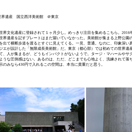
世界遺産 国立西洋美術館 ＠東京
世界文化遺産に登録されて１ヶ月少し。めっきり注目を集めるこちら。2016
世界遺産を記すプレートはまだ届いていなかった。美術館が集まる上野公園の
を出て横断歩道を渡るとすぐに見えてくる。一見、普通。なのに、印象深い
ジエが設計した「無限成長美術館」だ。東京（都心部）では初めての世界遺
て、人が集まるが、どうもインパクトがないようで。タージ・マハールやサ
ような圧倒感はない。あるのは、ただ、どこまでも心地よく、洗練されて落
示のみなら430円で入れるこの空間は、本当に貴重だと思う。