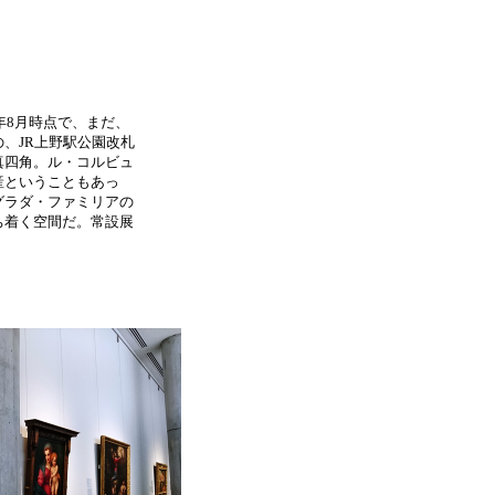
年8月時点で、まだ、
、JR上野駅公園改札
真四角。ル・コルビュ
産ということもあっ
グラダ・ファミリアの
ち着く空間だ。常設展