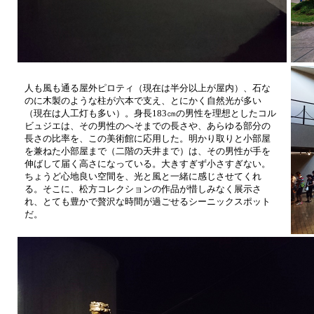
人も風も通る屋外ピロティ（現在は半分以上が屋内）、石な
のに木製のような柱が六本で支え、とにかく自然光が多い
（現在は人工灯も多い）。身長183㎝の男性を理想としたコル
ビュジエは、その男性のへそまでの長さや、あらゆる部分の
長さの比率を、この美術館に応用した。明かり取りと小部屋
を兼ねた小部屋まで（二階の天井まで）は、その男性が手を
伸ばして届く高さになっている。大きすぎず小さすぎない。
ちょうど心地良い空間を、光と風と一緒に感じさせてくれ
る。そこに、松方コレクションの作品が惜しみなく展示さ
れ、とても豊かで贅沢な時間が過ごせるシーニックスポット
だ。