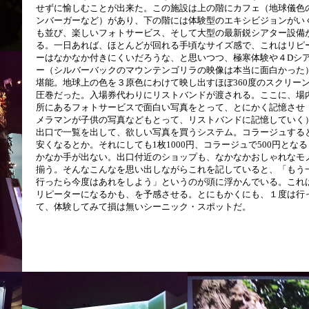
せずに愉しむことが出来た。この施設は上の階にカフェ（地球儀色
ンバーガーなど）があり、下の階には体験型のエキシビジョンがい
も並び、楽しいフォトサービス、そして大型の最新鋭シアター設備
る。一日あれば、ほとんどが回れる手頃なサイズ感で、これはリピ
ーはなかなか付きにくいだろうな、と思いつつ、極寒体験や４Dシ
ー（シルバーバックのマウンテンゴリラの映像は本当に面白かった
堪能。地球上の色を３原色にわけて映し出すほぼ360度のスクリー
圧巻だった。入場券代わりにリストバンドが渡される。ここに、場
所にあるフォトサービスで面白い写真をとって、とにかく記憶させ
メラマンが子供の写真などもとって、リストバンドに記憶していく
出口で一覧を出して、欲しい写真を買うシステム。コラージュする
安くなるとか。それにしても1枚1000円、コラージュで500円とな
かなか手が出ない。出口付近のショップも、なかなかおしゃれなモ
揃う。そんなこんなを思い出しながらこれを記していると、「もう
行ったら今度はあれをしよう」というのが頭に浮かんでいる。これ
リピーターになるかも、を予感させる。とにもかくにも、１度は行
て、体験してみて損は無いシーニック・スポットだ。