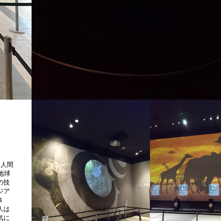
。人間
地球
の技
ジア
４
人は
気に