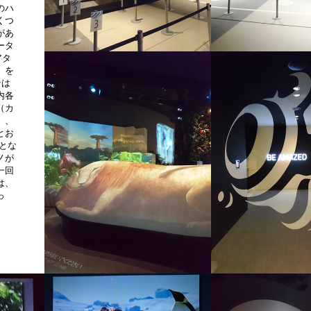
のハ
くつ
があ
ータ
アタ
）を
ンは
内各
（カ
）、
とお
るとな
ノが
一回
は、
っ