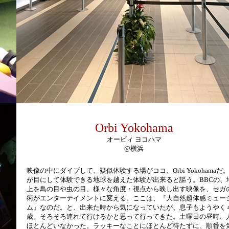
Orbi Yokohama
オービィ ヨコハマ
@横浜
映像の中にダイブして、疑似体験する場がココ、Orbi Yokohamaだ
が目にして体験できる地球を越えた体験が出来ると謳う。BBCの、
上を鳥の目や虫の目、様々な角度・視点から映し出す映像を、セガ
術がエンターテイメントに変える。ここは、『大自然超体感ミュー
ム』なのだ。と、出来た時から気になっていたが、息子もようやく
歳。そろそろ連れて行けるかと思って行ってきた。土曜日の昼時、
ほとんどいなかった。ラッキーなことにほとんど待たずに、順番を