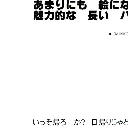
■〈MUSI