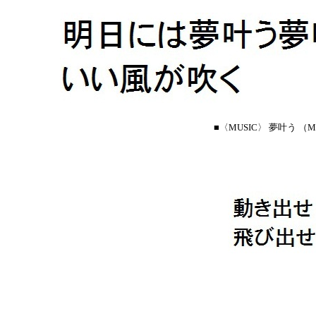
■〈MUSIC〉 夢叶う （M