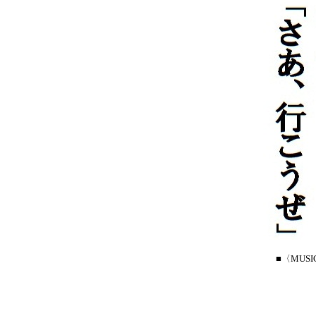
■〈MUS