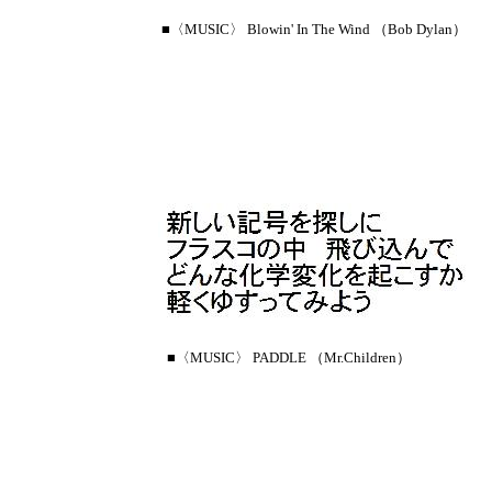
■〈MUSIC〉 Blowin' In The Wind （Bob Dylan）
■〈MUSIC〉 PADDLE （Mr.Children）