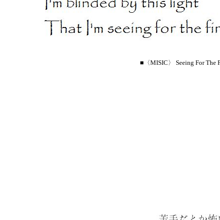
■〈MISIC〉 Seeing For The 