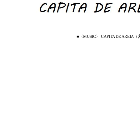
■〈MUSIC〉 CAPITA DE AREI