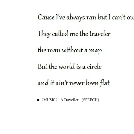
■〈MUSIC〉 A Traveller （SPEECH）