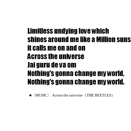
■〈MUSIC〉 Across the universe（THE BEETLES）