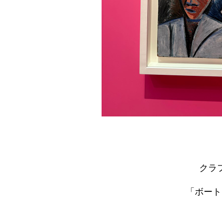
クラ
「ボート