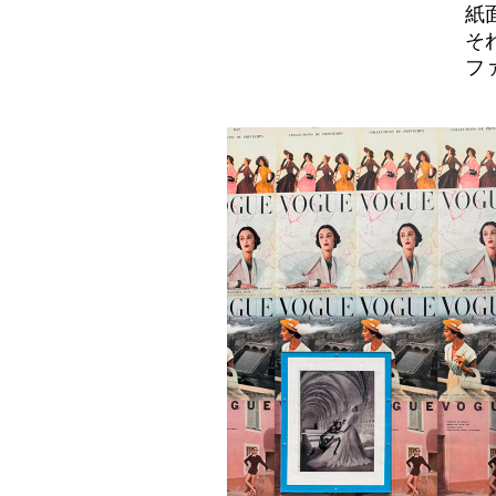
紙
そ
フ