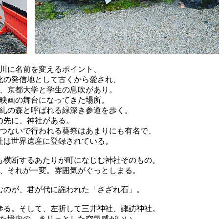
川に名前を変えるポイント、
化の発信地として古くから愛され、
、京都大学と学生の息吹があり。
映画の舞台になってきた場所。
糺の森と呼ばれる緑深き参道を歩く。
の先に、神社がある。
つないで行われる葵祭はあまりにも有名で、
社は世界遺産に登録されている。
も横断するあたりが町になじむ神社そのもの。
、それが一変。雰囲気がぐっとしまる。
むのが、君が代に謡われた「さざれ石」。
参る。そして、左折して三井神社、諏訪神社。
た境内の、きりっとした空気感がいい。