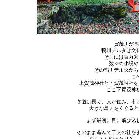
賀茂川が鴨
鴨川デルタは文
そこには百万遍
数々の小説や
その鴨川デルタから
こ
上賀茂神社と下賀茂神社を
ここ下賀茂神
参道は長く、人が住み、車
大きな鳥居をくぐると
まず最初に目に飛び込
そのまま進んで干支の社を
なんともゆったりとし