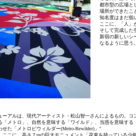
都市型の広場と
場所ができたこ
知名度はまだ低
ここに、「人」
そして完成した
新宿の新しいシ
なるように思う
ューアルは、現代アーティスト・松山智一さんによるもの。コ
る「メトロ」、自然を意味する「ワイルド」、当惑を意味する
た「メトロビウィルダー(Metro-Bewilder)」"
。ここに、高さ７mの巨大モニュメント「花束を持っている少