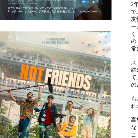
2
で
友
ー
く
の
常
ス
結
て
の
も
れ
高
な
こ