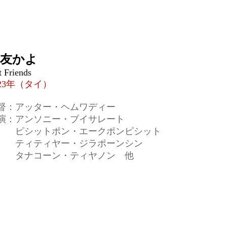
親友かよ
 Friends
023年（タイ）
督：アッター・ヘムワディー
演：アンソニー・ブイサレート
シットポン・エークポンピシット
ィティヤー・ジラポーンシン
ナコーン・ティヤノン 他