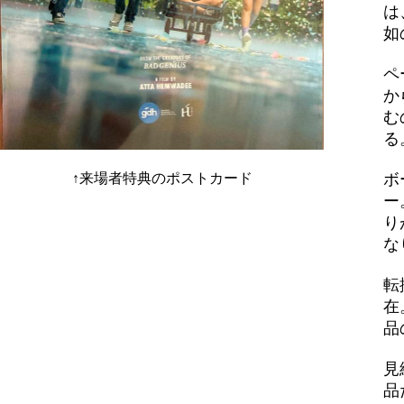
は
如
ペ
か
む
る
↑来場者特典のポストカード
ボ
ー
り
な
転
在
品
見
品