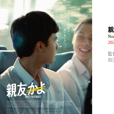
Not
2
監
出
ピ
テ
タ