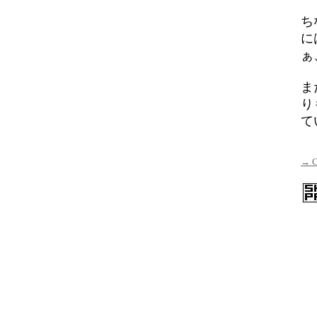
ち
に
ぁ
ま
り
て
→ 