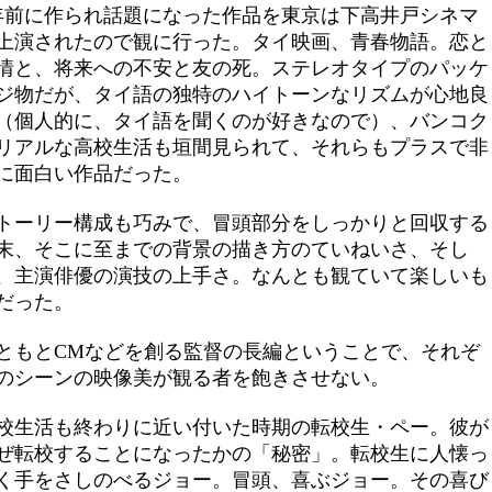
年前に作られ話題になった作品を東京は下高井戸シネマ
上演されたので観に行った。タイ映画、青春物語。恋と
情と、将来への不安と友の死。ステレオタイプのパッケ
ジ物だが、タイ語の独特のハイトーンなリズムが心地良
（個人的に、タイ語を聞くのが好きなので）、バンコク
リアルな高校生活も垣間見られて、それらもプラスで非
に面白い作品だった。
トーリー構成も巧みで、冒頭部分をしっかりと回収する
末、そこに至までの背景の描き方のていねいさ、そし
、主演俳優の演技の上手さ。なんとも観ていて楽しいも
だった。
ともとCMなどを創る監督の長編ということで、それぞ
のシーンの映像美が観る者を飽きさせない。
校生活も終わりに近い付いた時期の転校生・ペー。彼が
ぜ転校することになったかの「秘密」。転校生に人懐っ
く手をさしのべるジョー。冒頭、喜ぶジョー。その喜び