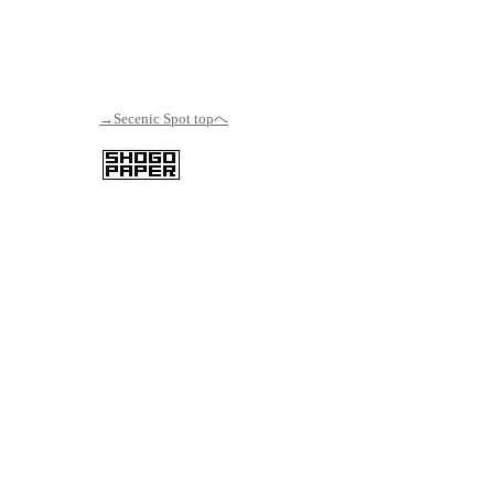
→Secenic Spot topへ