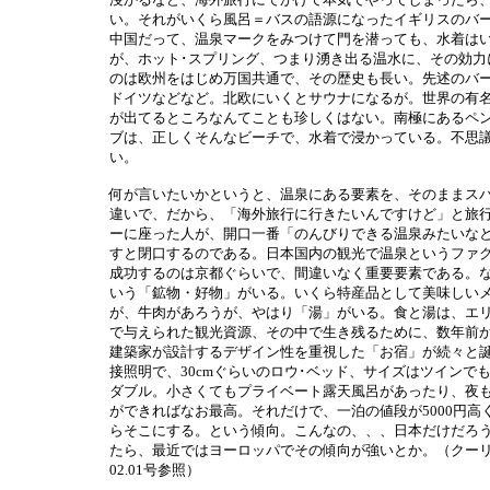
い。それがいくら風呂＝バスの語源になったイギリスのバ
中国だって、温泉マークをみつけて門を潜っても、水着は
が、ホット･スプリング、つまり湧き出る温水に、その効力
のは欧州をはじめ万国共通で、その歴史も長い。先述のバ
ドイツなどなど。北欧にいくとサウナになるが。世界の有
が出てるところなんてことも珍しくはない。南極にあるペン
ブは、正しくそんなビーチで、水着で浸かっている。不思
い。
何が言いたいかというと、温泉にある要素を、そのままス
違いで、だから、「海外旅行に行きたいんですけど」と旅
ーに座った人が、開口一番「のんびりできる温泉みたいな
すと閉口するのである。日本国内の観光で温泉というファ
成功するのは京都ぐらいで、間違いなく重要要素である。
いう「鉱物・好物」がいる。いくら特産品として美味しい
が、牛肉があろうが、やはり「湯」がいる。食と湯は、エ
で与えられた観光資源、その中で生き残るために、数年前
建築家が設計するデザイン性を重視した「お宿」が続々と
接照明で、30cmぐらいのロウ･ベッド、サイズはツインで
ダブル。小さくてもプライベート露天風呂があったり、夜
ができればなお最高。それだけで、一泊の値段が5000円高
らそこにする。という傾向。こんなの、、、日本だけだろ
たら、最近ではヨーロッパでその傾向が強いとか。（クー
02.01号参照）