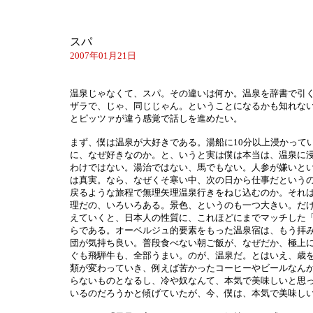
スパ
2007年01月21日
温泉じゃなくて、スパ。その違いは何か。温泉を辞書で引くと
ザラで、じゃ、同じじゃん。ということになるかも知れな
とピッツァが違う感覚で話しを進めたい。
まず、僕は温泉が大好きである。湯船に10分以上浸かって
に、なぜ好きなのか。と、いうと実は僕は本当は、温泉に
わけではない。湯治ではない、馬でもない。人参が嫌いと
は真実。なら、なぜくそ寒い中、次の日から仕事だという
戻るような旅程で無理矢理温泉行きをねじ込むのか。それ
理だの、いろいろある。景色、というのも一つ大きい。だ
えていくと、日本人の性質に、これほどにまでマッチした
らである。オーベルジュ的要素をもった温泉宿は、もう拝
団が気持ち良い。普段食べない朝ご飯が、なぜだか、極上
ぐも飛騨牛も、全部うまい。のが、温泉だ。とはいえ、歳
類が変わっていき、例えば苦かったコーヒーやビールなん
らないものとなるし、冷や奴なんて、本気で美味しいと思
いるのだろうかと傾げていたが、今、僕は、本気で美味し