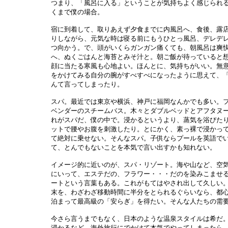
つまり、「風呂に入る」ということが気持ちよく感じられ
くまで僕の場合。
宿に到着して、取りあえず夕食までに内風呂へ、食後、露
りしながら、元気な時は寝る前にもうひとっ風呂、デレデ
つ向かう。で、頭がいくらガンガン痛くても、朝風呂は爽
へ、ぬくごはんと海苔とみそ汁と。朝ご飯が待っていると
顔に当たる寒風も心地よい。ほんとに、気持ちがいい。無
をかけてみる自分の腕がすべすべになったように思えて、
んて言ってしまったり。
スパ。最近では東京や横浜、神戸に福岡なんかでも多い。
ベンダーのスチームバス。木々とダブルベッドとアフタヌ
れがスパだ、僕の中で。浸かるというより、蒸気を浴びた
ットで腰やお腹を刺激したり。とにかく、素っ裸で浸かっ
て絶対に乗せない。そんなスパ。子供ならプールを英語で
て、とんでもないことを本気で言い出すかも知れない。
イメージ的に近いのが、スパ・リゾート。海や山など、空
にいって、エステだの、フラワー・・・だのを染みこませ
ートという言葉もある。これがもてはやされ出して久しい
末を、わざわざ移動時間に半分をとられるぐらいなら、都
泊まって最高級の「安らぎ」を得たい。そんな人たちの需
今さら言うまでもなく、日本のような温泉スタイルは希だ
浸かるなど、海外旅行にでかけて本気でやってしまったら