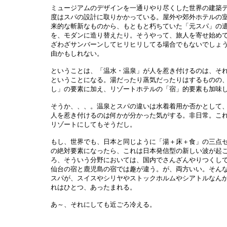
ミュージアムのデザインを一通りやり尽くした世界の建築
度はスパの設計に取りかかっている。屋外や郊外ホテルの
来的な斬新なものから、もともと朽ちていた「元スパ」の
を、モダンに造り替えたり。そうやって、旅人を寄せ始め
ざわざサンバーンしてヒリヒリしてる場合でもないでしょ
由かもしれない。
ということは、「温水・温泉」が人を惹き付けるのは、そ
ということになる。湯だったり蒸気だったりはするものの
し」の要素に加え、リゾートホテルの「宿」的要素も加味
そうか、、、。温泉とスパの違いは水着着用か否かとして
人を惹き付けるのは何かが分かった気がする。非日常。こ
リゾートにしてもそうだし。
もし、世界でも、日本と同じように「湯＋床＋食」の三点
の絶対要素になったら、これは日本発信型の新しい波が起
ろ、そういう分野においては、国内でさんざんやりつくし
仙台の宿と鹿児島の宿では趣が違う。が、両方いい。そん
スパが、スイスやシリヤやストックホルムやシアトルなん
れはひとつ、あったまれる。
あ～、それにしても近ごろ冷える。