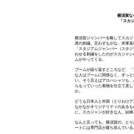
横須賀な
「スカ
横須賀ジャンパーを略してスカジ
虎の刺繍。言わずもがな、米軍基
「スタジアムジャンパー（スタジ
わせる刺繍をしたのがスカジャン
ムがやってくる。
ブームが繰り返すところなど、「
な人はブームに関係なく、ずっと
い。そう言えばアロハシャツも、
らもっていった着物を仕立て直し
か。
どうも日本人と外国（とりわけア
なかなかオリジナリティのあるも
に、スカジャンが好きな人、結構
なんと言っても、横須賀の、とり
ートには専門店が建ち並んでいる