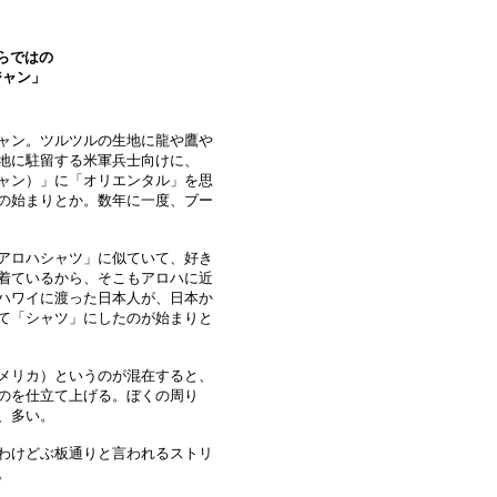
らではの
ジャン」
ャン。ツルツルの生地に龍や鷹や
地に駐留する米軍兵士向けに、
ャン）」に「オリエンタル」を思
の始まりとか。数年に一度、ブー
アロハシャツ」に似ていて、好き
着ているから、そこもアロハに近
ハワイに渡った日本人が、日本か
て「シャツ」にしたのが始まりと
メリカ）というのが混在すると、
のを仕立て上げる。ぼくの周り
、多い。
わけどぶ板通りと言われるストリ
。