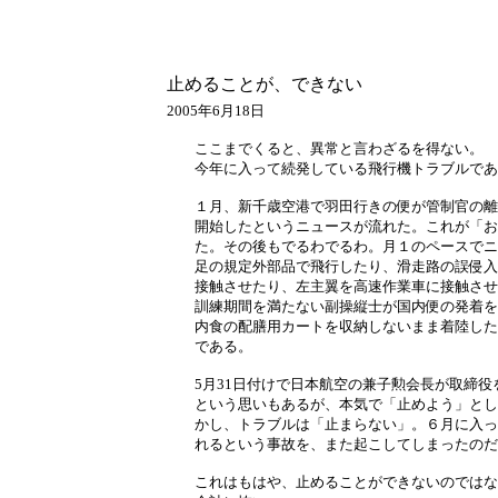
止めることが、できない
2005年6月18日
ここまでくると、異常と言わざるを得ない。
今年に入って続発している飛行機トラブルであ
１月、新千歳空港で羽田行きの便が管制官の離
開始したというニュースが流れた。これが「お
た。その後もでるわでるわ。月１のペースでニ
足の規定外部品で飛行したり、滑走路の誤侵入
接触させたり、左主翼を高速作業車に接触させ
訓練期間を満たない副操縦士が国内便の発着を
内食の配膳用カートを収納しないまま着陸した
である。
5月31日付けで日本航空の兼子勲会長が取締
という思いもあるが、本気で「止めよう」とし
かし、トラブルは「止まらない」。６月に入っ
れるという事故を、また起こしてしまったのだ
これはもはや、止めることができないのではな