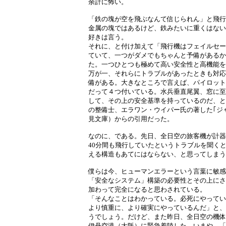
余計に怖い。
「鉄の塊が空を飛ぶなんて信じられん」と飛行
金属の塊ではあるけど、鉄みたいに重くはない
好きは言う。
それに、と付け加えて「飛行機はフェイルセーフ構造
ていて、一つがダメでもちゃんと予備があるか
た。一つひとつも極めて高い安全性と高機能を
万が一、それらにトラブルがあったときも対応
備がある。大きなところで言えば、パイロット
だって４つ付いている。水兵垂直尾翼、窓に至
して、その上の安全基準を持っているのだ、と
の整備士、エラワン・ウイパー氏の著した｢ジャ
見文庫）からの引用だった。
なのに、である。先日、全日空の旅客機が計器
40分間も飛行していたというトラブルを聞く
える構造もあてにはならない、と思ってしまう
僕らは今、ヒューマンエラーという言葉に敏感
「安全なシステム」構築の必要性とその上にさ
加わって完全になると思わされている。
「そんなことはわかっている。必死にやってい
より慎重に、より確実にやっているんだ」と、
うでしょう。だけど、また昨日、全日空の機体
伊丹空港（大阪）に緊急着陸した。いまや、「