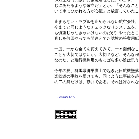
じにあたるような確立だ」とか、「そんなこと
いて車にひかれる方が心配」と放言していたこ
止まらないトラブルを止められない航空会社。
今までと同じようなチェックなりシステムを、
も慎重じゃなきゃいけないのだが）やったとこ
直しを何回やっても間違えてた試験の答案用紙
一度、一から全てを変えてみて、一々面倒なこ
ことが大切ではないか。大切？など、そんな程
なのだ、と飛行機利用のもっぱら多い僕は思う
今年の夏、群馬県御巣鷹山で起きた日航機墜落
楽鉄道の事故を受けても、同じように事故を起
の二の舞だけは、勘弁である。それは許されな
→ essay top