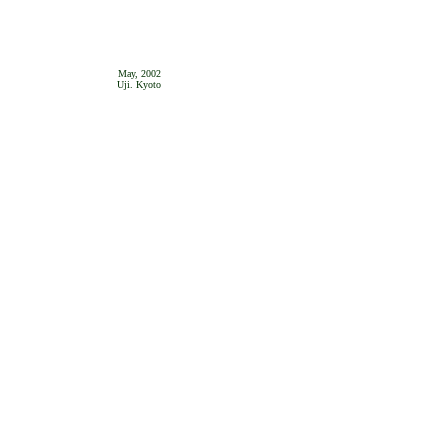
May, 2002
Uji. Kyoto