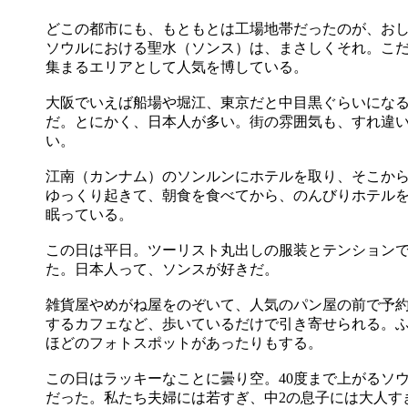
どこの都市にも、もともとは工場地帯だったのが、お
ソウルにおける聖水（ソンス）は、まさしくそれ。こ
集まるエリアとして人気を博している。
大阪でいえば船場や堀江、東京だと中目黒ぐらいにな
だ。とにかく、日本人が多い。街の雰囲気も、すれ違
い。
江南（カンナム）のソンルンにホテルを取り、そこか
ゆっくり起きて、朝食を食べてから、のんびりホテルを
眠っている。
この日は平日。ツーリスト丸出しの服装とテンション
た。日本人って、ソンスが好きだ。
雑貨屋やめがね屋をのぞいて、人気のパン屋の前で予
するカフェなど、歩いているだけで引き寄せられる。
ほどのフォトスポットがあったりもする。
この日はラッキーなことに曇り空。40度まで上がるソ
だった。私たち夫婦には若すぎ、中2の息子には大人す