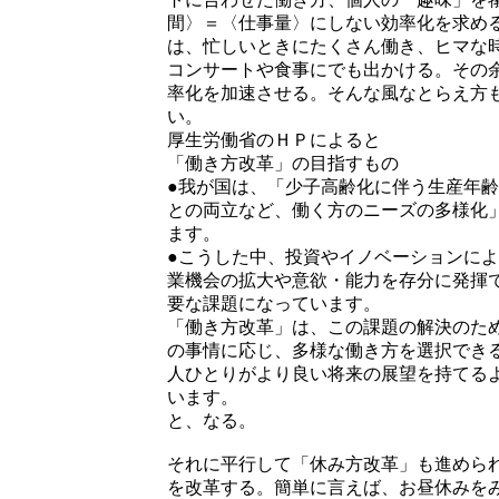
間〉＝〈仕事量〉にしない効率化を求め
は、忙しいときにたくさん働き、ヒマな
コンサートや食事にでも出かける。その
率化を加速させる。そんな風なとらえ方
い。
厚生労働省のＨＰによると
「働き方改革」の目指すもの
●我が国は、「少子高齢化に伴う生産年
との両立など、働く方のニーズの多様化
ます。
●こうした中、投資やイノベーションに
業機会の拡大や意欲・能力を存分に発揮
要な課題になっています。
「働き方改革」は、この課題の解決のた
の事情に応じ、多様な働き方を選択でき
人ひとりがより良い将来の展望を持てる
います。
と、なる。
それに平行して「休み方改革」も進めら
を改革する。簡単に言えば、お昼休みをみ