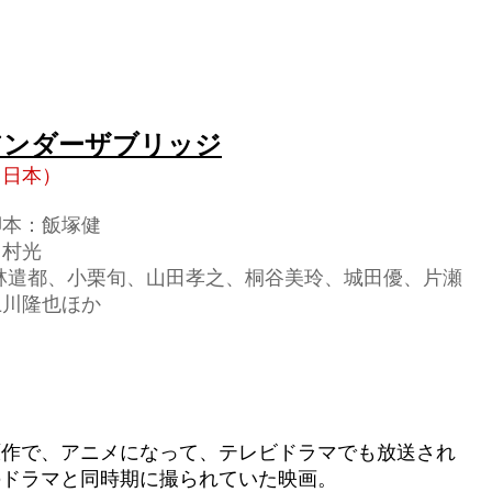
アンダーザブリッジ
（日本）
脚本：飯塚健
中村光
:林遣都、小栗旬、山田孝之、桐谷美玲、城田優、片瀬
上川隆也ほか
原作で、アニメになって、テレビドラマでも放送され
のドラマと同時期に撮られていた映画。