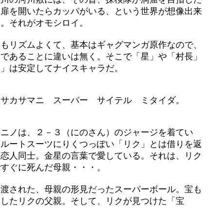
、扉を開いたらカッパがいる、という世界が想像出来
定。それがオモシロイ。
しもリズムよくて、基本はギャグマンガ原作なので、
ィであることに違いは無く。そこで「星」や「村長」
ア」は安定してナイスキャラだ。
 サカサマニ スーパー サイテル ミタイダ。
のニノは、２－３（にのさん）のジャージを着てい
クルートスーツにりくつっぽい「リク」とは借りを返
の恋人同士。金星の言葉で愛している。それは、リク
ですぐに死んだ母親・・・。
ら渡された、母親の形見だったスーパーボール。宝も
くしたリクの父親。そして、リクが見つけた「宝