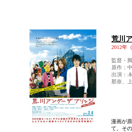
荒川
2012年
監督・
原作：
出演：
那奈、
漫画が
て。そ