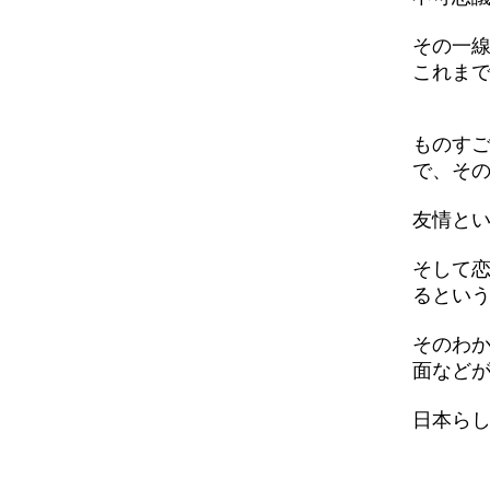
その一
これま
ものす
で、そ
友情と
そして
るとい
そのわ
面など
日本ら