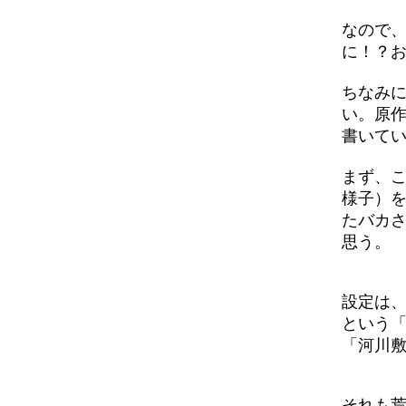
なので、
に！？
ちなみ
い。原
書いて
まず、
様子）
たバカ
思う。
設定は
という
「河川
それも