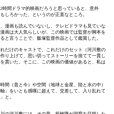
2時間ドラマ的映画だろうと思っていると、意外
おもしろかった、というのが正直なところ。
に、漫画も読んでいないし、テレビドラマも見ていな
作漫画は大人気らしいが、この映画では監督が脚本を
いると言うことで、飯塚監督作品として鑑賞した。
これだけのキャストで、これだけのセット（河川敷の
を作り上げて、思い切ってストーリーを捨てて一貫し
さを貫いた。そこに、この映画の価値があると、私は
、時間（昔と今）や空間（地球と金星、陸と水の中）
「軸」をいとも感嘆に超えて、交差して、入り乱れて
敷」と。
荒川の河川敷には、その昔、探検隊が洞窟を目指した