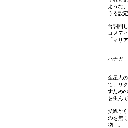
ような
うる設
台詞回
コメデ
「マリ
ハナガ
金星人
て、リ
すため
を生ん
父親か
のを無
物」。