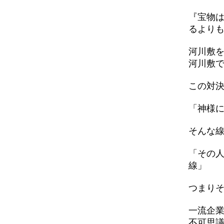
『宝物
るより
河川敷
河川敷
この対
「神様
そんな
「その
線」
つまり
一流企
不可思