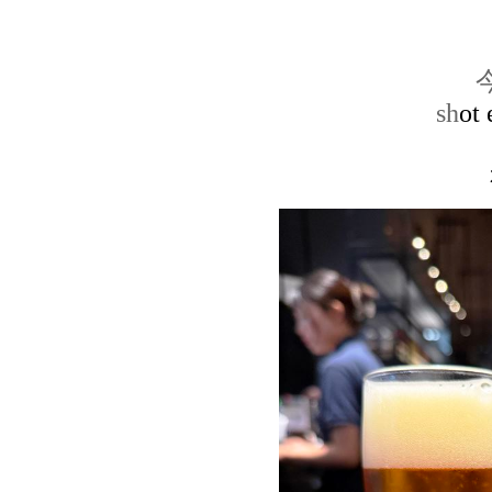
sh
ot 