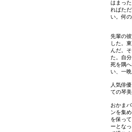
はまった
ればただ
い。何の
先輩の彼
した。東
んだ。そ
た。自分
死を隅へ
い、一晩
人気俳優
ての琴美
おかまバ
ンを集め
を保って
ーとなっ