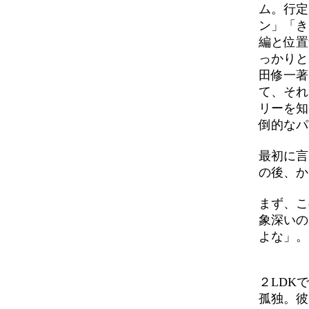
ム。行定
ン」「き
編と位置
っかりと
田修一著
て、それ
リーを知
倒的なパ
最初に言
の後、か
まず、こ
象深いの
よな」。
２LDK
孤独。彼