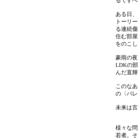
るですべ
ある日、
トーリー
る連続傷
住む部屋
をのこし
豪雨の夜
LDKの
んだ直輝
このなあ
の〈パレ
未来は言
様々な問
若者。そ