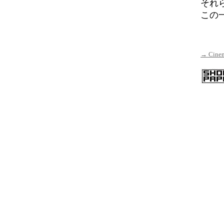
それ
この
→ Cin