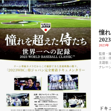
憧れ
202
2023
監督・
出演：
主題歌
ナレー
ドキ