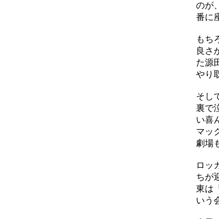
のが
番に
もち
良さ
た源
やり
そし
裏で
い喜
マッ
劇場
ロッ
ちが
東は
いう