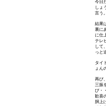
今日
しょ
言う
結果
裏に
に仕
テレ
して
っと
タイ
ょん
再び
三振
び・
歓喜
胴上