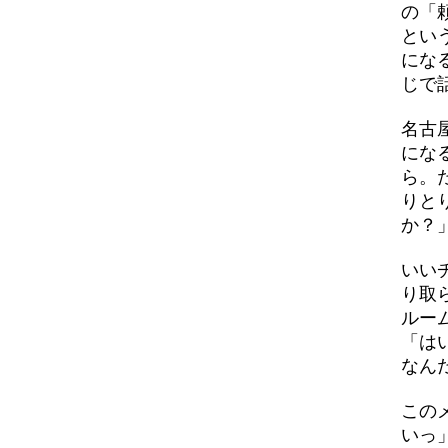
の「
とい
にな
じで
名古
にな
ら。
りと
か？
いい
り取
ルー
「は
なん
この
いっ