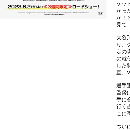
ケッ
かっ
か！
見て
大谷
り、
定の
の就
した
直、
選手
監督
手に
行く
こに
つい